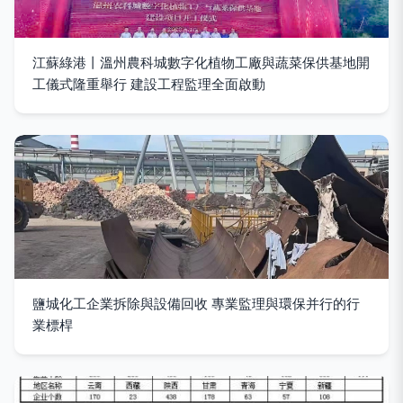
江蘇綠港丨溫州農科城數字化植物工廠與蔬菜保供基地開
工儀式隆重舉行 建設工程監理全面啟動
鹽城化工企業拆除與設備回收 專業監理與環保并行的行
業標桿