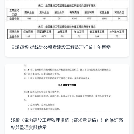
見證輝煌 從統計公報看建設工程監理行業十年巨變
淺析《電力建設工程監理規范（征求意見稿）》的修訂亮
點與監理實踐啟示