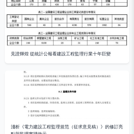
見證輝煌 從統計公報看建設工程監理行業十年巨變
淺析《電力建設工程監理規范（征求意見稿）》的修訂亮
點與監理實踐啟示