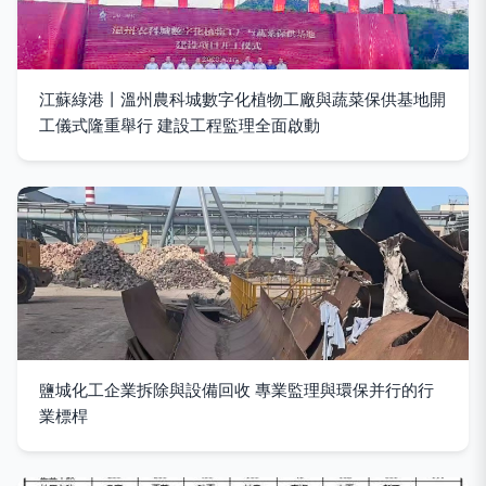
江蘇綠港丨溫州農科城數字化植物工廠與蔬菜保供基地開
工儀式隆重舉行 建設工程監理全面啟動
鹽城化工企業拆除與設備回收 專業監理與環保并行的行
業標桿