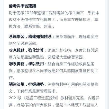
備考與學習建議
對于備考2021年監理工程師考試的考生而言，學習本
教材不應僅停留在記憶層面，而應重在理解原理、掌
握方法、聯系實際。建議：
系統學習，構建知識體系
：按章節順序，理解進度控
制的全過程邏輯。
攻克難點，強化計算
：網絡計劃技術、進度比較與調
整方法是重點和難點，需通過大量練習鞏固。
聯系實務，學以致用
：結合自身工作經驗或典型案
例，思考監理在不同階段應如何具體開展進度控制工
作。
關注法規，把握趨勢
：注意教材中引用的相關法規條
文，了解行業最新管理要求。
2021版《建設工程進度控制》教材體系完整、內容詳
實，既是考試的重要依據，也是土木建筑工程監理人