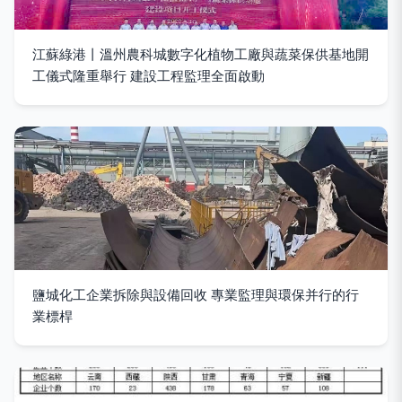
江蘇綠港丨溫州農科城數字化植物工廠與蔬菜保供基地開
工儀式隆重舉行 建設工程監理全面啟動
鹽城化工企業拆除與設備回收 專業監理與環保并行的行
業標桿