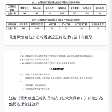
見證輝煌 從統計公報看建設工程監理行業十年巨變
淺析《電力建設工程監理規范（征求意見稿）》的修訂亮
點與監理實踐啟示