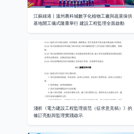
江蘇綠港丨溫州農科城數字化植物工廠與蔬菜保供
基地開工儀式隆重舉行 建設工程監理全面啟動
淺析《電力建設工程監理規范（征求意見稿）》的
修訂亮點與監理實踐啟示