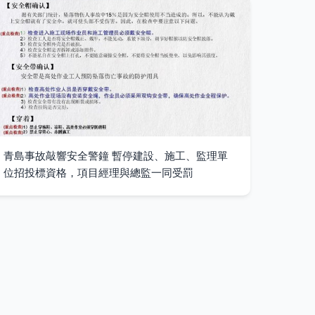
青島事故敲響安全警鐘 暫停建設、施工、監理單
位招投標資格，項目經理與總監一同受罰