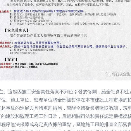
死亡。這起因施工安全責任落實不到位引發的慘劇，給全社會和生
單位、施工單位、監理單位將全部被暫停在本市建設工程市場的
起事故的進展與具體處罰措施，警醒全體從業者吸取教訓，筑牢安
干的建設和監理工程工作日常，后經相關司法和責任認定機構復核
導程序無法保障成為定責依據的重點，屬地施工風險排查全部落