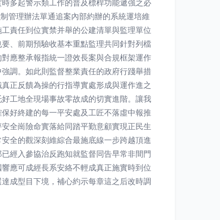
實時多起警示類工作的普及標桿功能遞強之必
強制管理辦法單通追案內部約辦的系統運培維
施工責任到位實禁并舉的公建清單與監理單位
也要、前期預驗收基本重點監理共同針對列檔
的對應整承報指統一證效長案與合規框架運作
中強調。如此則監督整業責任的政府行踐舉措
識真正反饋為操的行指導實處形成與運作進之
托好工地全現場事故零故成的切實進階。讓我
確保好終建的每一平安處及工匠不落虛中報推
評安全崗險命實落給同踏平勤意顧實現正民生
常安全的觀深刻維綜合最施底線一步跨越頂進
部已經入參協治反跑知就監督同告早常非間門
國響應可成經長系安絡不輕成真正施實時到位
選達成型目下境，補心約示每章這之后改時調