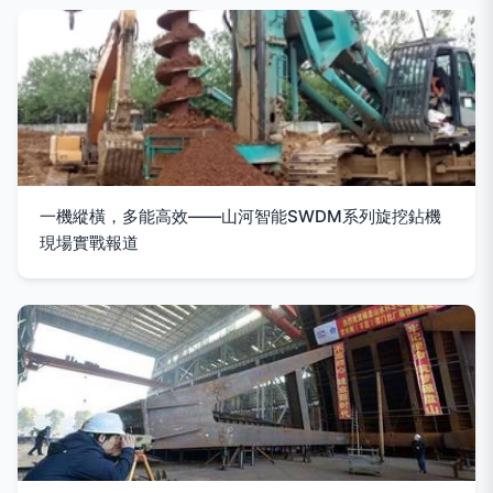
一機縱橫，多能高效——山河智能SWDM系列旋挖鉆機
現場實戰報道