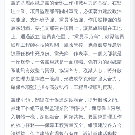
黨的基層組織是黨的全部工作和戰斗力的基礎。在監
理企業、項目監理部等關鍵單元，必須著力建設政治
功能強、支部班子強、黨員隊伍強、作用發揮強的基
層黨組織。要把支部建在項目上，讓黨旗飄揚在工地
上。通過設立“黨員責任區”、“黨員示范崗”，鼓勵黨員
監理工程師在技術攻關、風險管控、應急處突等急難
險重任務中亮身份、當先鋒、作表率。一個支部就是
一座堡壘，一名黨員就是一面旗幟。強有力的組織體
系能夠有效整合資源、協調各方、凝聚人心，將分散
的監理力量擰成一股繩，形成攻堅克難的強大合力，
確保各項監理指令高效執行，工程目標順利實現。
黨建引領，關鍵在于促進深度融合，提升服務之能。
黨建工作絕不能與監理業務“兩張皮”，而應像血液融
入肌體一樣，深度融合、同頻共振。要圍繞監理工作
的核心任務——保障工程質量安全、維護建設各方合
法權益、促進建筑市場規范有序，設計黨建活動載