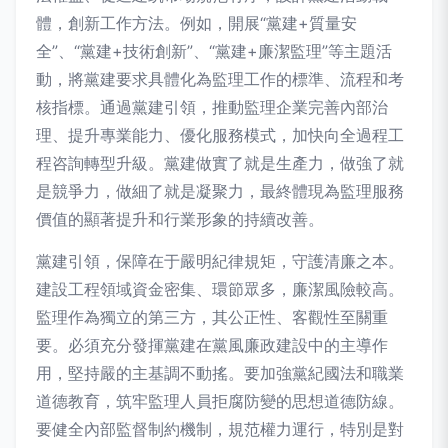
體，創新工作方法。例如，開展“黨建+質量安
全”、“黨建+技術創新”、“黨建+廉潔監理”等主題活
動，將黨建要求具體化為監理工作的標準、流程和考
核指標。通過黨建引領，推動監理企業完善內部治
理、提升專業能力、優化服務模式，加快向全過程工
程咨詢轉型升級。黨建做實了就是生產力，做強了就
是競爭力，做細了就是凝聚力，最終體現為監理服務
價值的顯著提升和行業形象的持續改善。
黨建引領，保障在于嚴明紀律規矩，守護清廉之本。
建設工程領域資金密集、環節眾多，廉潔風險較高。
監理作為獨立的第三方，其公正性、客觀性至關重
要。必須充分發揮黨建在黨風廉政建設中的主導作
用，堅持嚴的主基調不動搖。要加強黨紀國法和職業
道德教育，筑牢監理人員拒腐防變的思想道德防線。
要健全內部監督制約機制，規范權力運行，特別是對