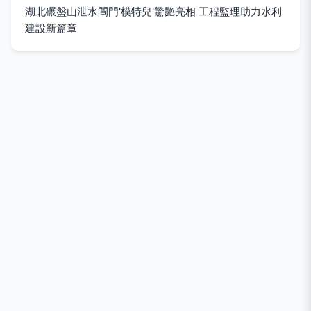
湖北碾盤山泄水閘門'模特兒'驚艷亮相 工程監理助力水利
建設新篇章