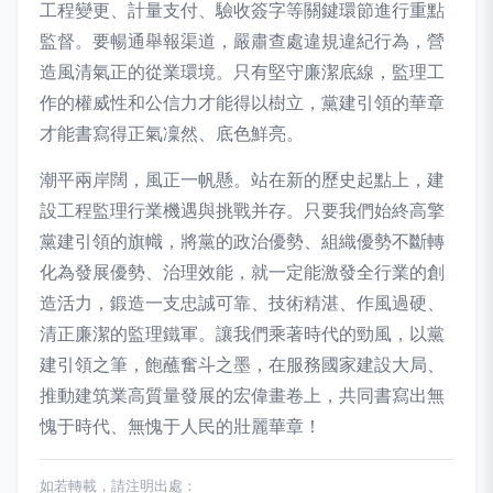
工程變更、計量支付、驗收簽字等關鍵環節進行重點
監督。要暢通舉報渠道，嚴肅查處違規違紀行為，營
造風清氣正的從業環境。只有堅守廉潔底線，監理工
作的權威性和公信力才能得以樹立，黨建引領的華章
才能書寫得正氣凜然、底色鮮亮。
潮平兩岸闊，風正一帆懸。站在新的歷史起點上，建
設工程監理行業機遇與挑戰并存。只要我們始終高擎
黨建引領的旗幟，將黨的政治優勢、組織優勢不斷轉
化為發展優勢、治理效能，就一定能激發全行業的創
造活力，鍛造一支忠誠可靠、技術精湛、作風過硬、
清正廉潔的監理鐵軍。讓我們乘著時代的勁風，以黨
建引領之筆，飽蘸奮斗之墨，在服務國家建設大局、
推動建筑業高質量發展的宏偉畫卷上，共同書寫出無
愧于時代、無愧于人民的壯麗華章！
如若轉載，請注明出處：